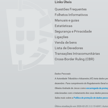
Links Úteis
Questões Frequentes
Folhetos Informativos
Manuais e guias
Estatísticas
Segurança e Privacidade
Ligações
Venda de bens
Lista de Devedores
Transações Intracomunitárias
Cross-Border Ruling (CBR)
Dados Pessoais
A Autoridade Tributária e Aduaneira (AT) trata dados p
dezembro. Para cumprimento do Regulamento Geral sob
Oliveira Andrade de Jesus como
encarregada da prote
relacionadas com o tratamento dos seus dados pessoai
Saiba mais sobre a
Política de proteção de dados pess
Última atualização em 2026-02-25 | 3.3.15-6041 | Autor