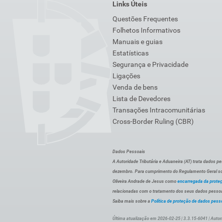
Links Úteis
Questões Frequentes
Folhetos Informativos
Manuais e guias
Estatísticas
Segurança e Privacidade
Ligações
Venda de bens
Lista de Devedores
Transações Intracomunitárias
Cross-Border Ruling (CBR)
Dados Pessoais
A Autoridade Tributária e Aduaneira (AT) trata dados p
dezembro. Para cumprimento do Regulamento Geral sob
Oliveira Andrade de Jesus como
encarregada da prote
relacionadas com o tratamento dos seus dados pessoai
Saiba mais sobre a
Política de proteção de dados pess
Última atualização em 2026-02-25 | 3.3.15-6041 | Autor