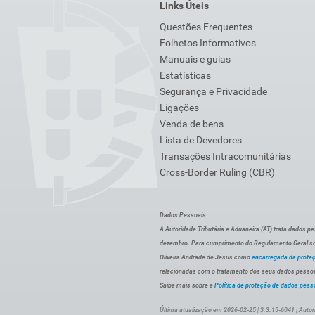
Links Úteis
Questões Frequentes
Folhetos Informativos
Manuais e guias
Estatísticas
Segurança e Privacidade
Ligações
Venda de bens
Lista de Devedores
Transações Intracomunitárias
Cross-Border Ruling (CBR)
Dados Pessoais
A Autoridade Tributária e Aduaneira (AT) trata dados p
dezembro. Para cumprimento do Regulamento Geral sob
Oliveira Andrade de Jesus como
encarregada da prote
relacionadas com o tratamento dos seus dados pessoai
Saiba mais sobre a
Política de proteção de dados pess
Última atualização em 2026-02-25 | 3.3.15-6041 | Autor