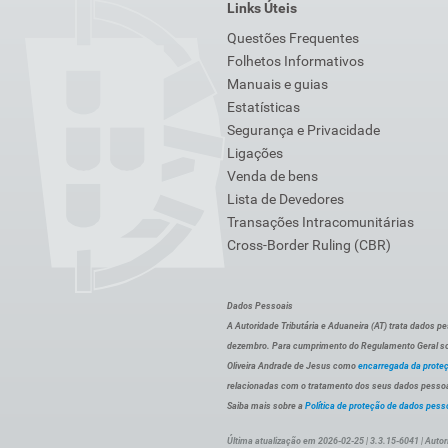
Links Úteis
Questões Frequentes
Folhetos Informativos
Manuais e guias
Estatísticas
Segurança e Privacidade
Ligações
Venda de bens
Lista de Devedores
Transações Intracomunitárias
Cross-Border Ruling (CBR)
Dados Pessoais
A Autoridade Tributária e Aduaneira (AT) trata dados p
dezembro. Para cumprimento do Regulamento Geral sob
Oliveira Andrade de Jesus como
encarregada da prote
relacionadas com o tratamento dos seus dados pessoai
Saiba mais sobre a
Política de proteção de dados pess
Última atualização em 2026-02-25 | 3.3.15-6041 | Autor