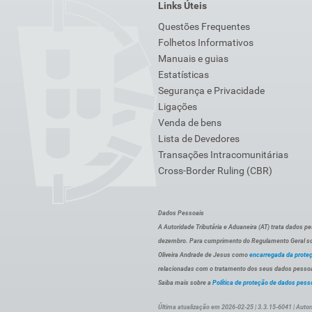
Links Úteis
Questões Frequentes
Folhetos Informativos
Manuais e guias
Estatísticas
Segurança e Privacidade
Ligações
Venda de bens
Lista de Devedores
Transações Intracomunitárias
Cross-Border Ruling (CBR)
Dados Pessoais
A Autoridade Tributária e Aduaneira (AT) trata dados p
dezembro. Para cumprimento do Regulamento Geral sob
Oliveira Andrade de Jesus como
encarregada da prote
relacionadas com o tratamento dos seus dados pessoai
Saiba mais sobre a
Política de proteção de dados pess
Última atualização em 2026-02-25 | 3.3.15-6041 | Autor