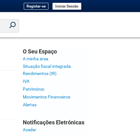
Registar-se
Iniciar Sessão
O Seu Espaço
A minha área
Situação fiscal integrada
Rendimentos (IR)
IVA
Património
Movimentos Financeiros
Alertas
Notificações Eletrónicas
Aceder