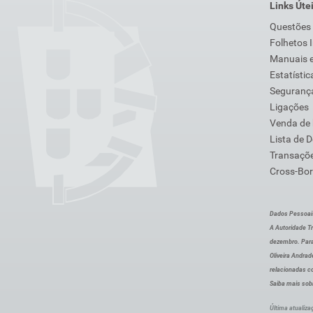
Links Úte
Questões
Folhetos 
Manuais e
Estatístic
Segurança
Ligações
Venda de
Lista de 
Transaçõe
Cross-Bor
Dados Pessoai
A Autoridade Tr
dezembro. Para
Oliveira Andra
relacionadas c
Saiba mais sob
Última atualiza