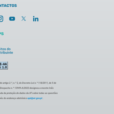
artigo 2.º, n.º 2, do Decreto-Lei n.º 118/2011, de 5 de
o Despacho n.º 13949-A/2022 designou a mestre Inês
ada da proteção de dados da AT sobre todas as questões
vés do endereço eletrónico
epd@at.gov.pt
.