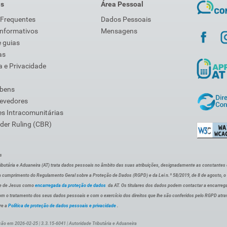
is
Área Pessoal
 Frequentes
Dados Pessoais
Informativos
Mensagens
 guias
as
 e Privacidade
 bens
Devedores
s Intracomunitárias
der Ruling (CBR)
s
ibutária e Aduaneira (AT) trata dados pessoais no âmbito das suas atribuições, designadamente as constantes do 
 cumprimento do Regulamento Geral sobre a Proteção de Dados (RGPD) e da Lei n.º 58/2019, de 8 de agosto, 
de de Jesus como
encarregada da proteção de dados
da AT. Os titulares dos dados podem contactar a encarreg
om o tratamento dos seus dados pessoais e com o exercício dos direitos que lhe são conferidos pelo RGPD atra
re a
Política de proteção de dados pessoais e privacidade
.
ção em 2026-02-25 | 3.3.15-6041 | Autoridade Tributária e Aduaneira