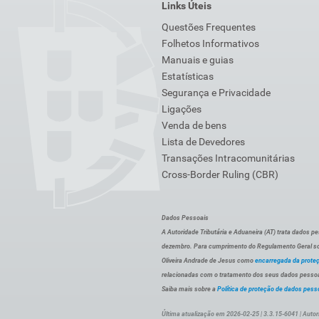
Links Úteis
Questões Frequentes
Folhetos Informativos
Manuais e guias
Estatísticas
Segurança e Privacidade
Ligações
Venda de bens
Lista de Devedores
Transações Intracomunitárias
Cross-Border Ruling (CBR)
Dados Pessoais
A Autoridade Tributária e Aduaneira (AT) trata dados p
dezembro. Para cumprimento do Regulamento Geral sob
Oliveira Andrade de Jesus como
encarregada da prote
relacionadas com o tratamento dos seus dados pessoai
Saiba mais sobre a
Política de proteção de dados pess
Última atualização em 2026-02-25 | 3.3.15-6041 | Autor