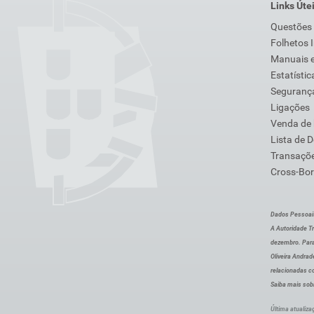
Links Úte
Questões
Folhetos 
Manuais e
Estatístic
Segurança
Ligações
Venda de
Lista de 
Transaçõe
Cross-Bor
Dados Pessoai
A Autoridade Tr
dezembro. Para
Oliveira Andra
relacionadas c
Saiba mais sob
Última atualiza