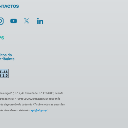
artigo 2.º, n.º 2, do Decreto-Lei n.º 118/2011, de 5 de
o Despacho n.º 13949-A/2022 designou a mestre Inês
ada da proteção de dados da AT sobre todas as questões
vés do endereço eletrónico
epd@at.gov.pt
.