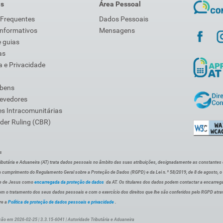
is
Área Pessoal
 Frequentes
Dados Pessoais
Informativos
Mensagens
 guias
as
 e Privacidade
 bens
Devedores
s Intracomunitárias
der Ruling (CBR)
s
ibutária e Aduaneira (AT) trata dados pessoais no âmbito das suas atribuições, designadamente as constantes do 
 cumprimento do Regulamento Geral sobre a Proteção de Dados (RGPD) e da Lei n.º 58/2019, de 8 de agosto, 
de de Jesus como
encarregada da proteção de dados
da AT. Os titulares dos dados podem contactar a encarreg
om o tratamento dos seus dados pessoais e com o exercício dos direitos que lhe são conferidos pelo RGPD atra
re a
Política de proteção de dados pessoais e privacidade
.
ção em 2026-02-25 | 3.3.15-6041 | Autoridade Tributária e Aduaneira