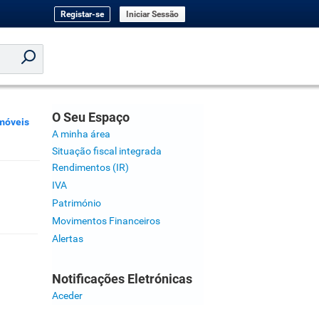
Registar-se
Iniciar Sessão
O Seu Espaço
móveis
A minha área
Situação fiscal integrada
Rendimentos (IR)
IVA
Património
Movimentos Financeiros
Alertas
Notificações Eletrónicas
Aceder