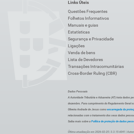
Links Úteis
Questões Frequentes
Folhetos Informativos
Manuais e guias
Estatísticas
Segurança e Privacidade
Ligações
Venda de bens
Lista de Devedores
Transações Intracomunitárias
Cross-Border Ruling (CBR)
Dados Pessoais
A Autoridade Tributária e Aduaneira (AT) trata dados p
dezembro. Para cumprimento do Regulamento Geral sob
Oliveira Andrade de Jesus como
encarregada da prote
relacionadas com o tratamento dos seus dados pessoai
Saiba mais sobre a
Política de proteção de dados pess
Última atualização em 2026-02-25 | 3.3.15-6041 | Autor