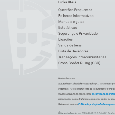
Links Úteis
Questões Frequentes
Folhetos Informativos
Manuais e guias
Estatísticas
Segurança e Privacidade
Ligações
Venda de bens
Lista de Devedores
Transações Intracomunitárias
Cross-Border Ruling (CBR)
Dados Pessoais
A Autoridade Tributária e Aduaneira (AT) trata dados p
dezembro. Para cumprimento do Regulamento Geral sob
Oliveira Andrade de Jesus como
encarregada da prote
relacionadas com o tratamento dos seus dados pessoai
Saiba mais sobre a
Política de proteção de dados pess
Última atualização em 2026-02-25 | 3.3.15-6041 | Autor