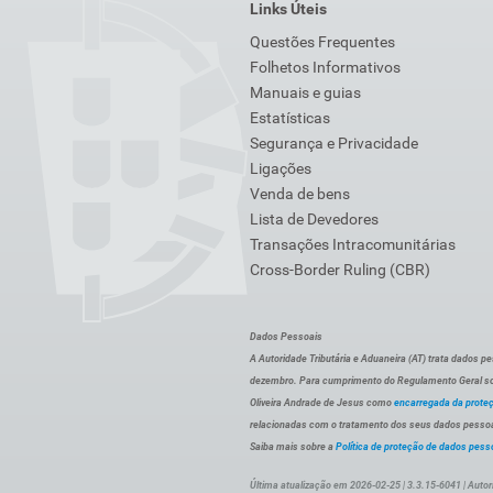
Links Úteis
Questões Frequentes
Folhetos Informativos
Manuais e guias
Estatísticas
Segurança e Privacidade
Ligações
Venda de bens
Lista de Devedores
Transações Intracomunitárias
Cross-Border Ruling (CBR)
Dados Pessoais
A Autoridade Tributária e Aduaneira (AT) trata dados p
dezembro. Para cumprimento do Regulamento Geral sob
Oliveira Andrade de Jesus como
encarregada da prote
relacionadas com o tratamento dos seus dados pessoai
Saiba mais sobre a
Política de proteção de dados pess
Última atualização em 2026-02-25 | 3.3.15-6041 | Autor