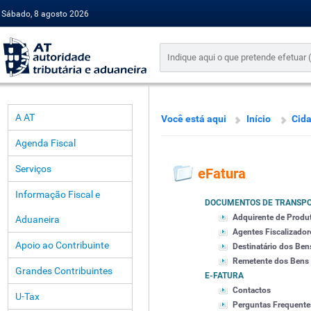
Sábado, 8 agosto 2026
A AT
Você está aqui
Início
Cid
Agenda Fiscal
Serviços
eFatura
Informação Fiscal e
DOCUMENTOS DE TRANSP
Adquirente de Produ
Aduaneira
Agentes Fiscalizador
Apoio ao Contribuinte
Destinatário dos Ben
Remetente dos Bens
Grandes Contribuintes
E-FATURA
Contactos
U-Tax
Perguntas Frequente