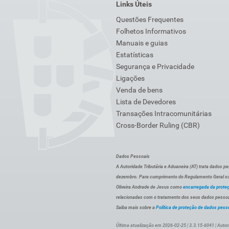
Links Úteis
Questões Frequentes
Folhetos Informativos
Manuais e guias
Estatísticas
Segurança e Privacidade
Ligações
Venda de bens
Lista de Devedores
Transações Intracomunitárias
Cross-Border Ruling (CBR)
Dados Pessoais
A Autoridade Tributária e Aduaneira (AT) trata dados p
dezembro. Para cumprimento do Regulamento Geral sob
Oliveira Andrade de Jesus como
encarregada da prote
relacionadas com o tratamento dos seus dados pessoai
Saiba mais sobre a
Política de proteção de dados pess
Última atualização em 2026-02-25 | 3.3.15-6041 | Autor