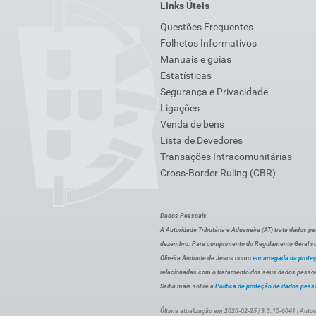
Links Úteis
Questões Frequentes
Folhetos Informativos
Manuais e guias
Estatísticas
Segurança e Privacidade
Ligações
Venda de bens
Lista de Devedores
Transações Intracomunitárias
Cross-Border Ruling (CBR)
Dados Pessoais
A Autoridade Tributária e Aduaneira (AT) trata dados p
dezembro. Para cumprimento do Regulamento Geral sob
Oliveira Andrade de Jesus como
encarregada da prote
relacionadas com o tratamento dos seus dados pessoai
Saiba mais sobre a
Política de proteção de dados pess
Última atualização em 2026-02-25 | 3.3.15-6041 | Autor