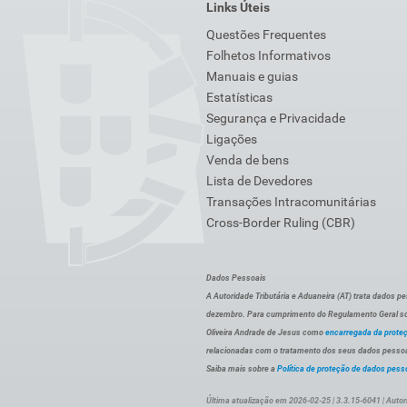
Links Úteis
Questões Frequentes
Folhetos Informativos
Manuais e guias
Estatísticas
Segurança e Privacidade
Ligações
Venda de bens
Lista de Devedores
Transações Intracomunitárias
Cross-Border Ruling (CBR)
Dados Pessoais
A Autoridade Tributária e Aduaneira (AT) trata dados p
dezembro. Para cumprimento do Regulamento Geral sob
Oliveira Andrade de Jesus como
encarregada da prote
relacionadas com o tratamento dos seus dados pessoai
Saiba mais sobre a
Política de proteção de dados pess
Última atualização em 2026-02-25 | 3.3.15-6041 | Autor