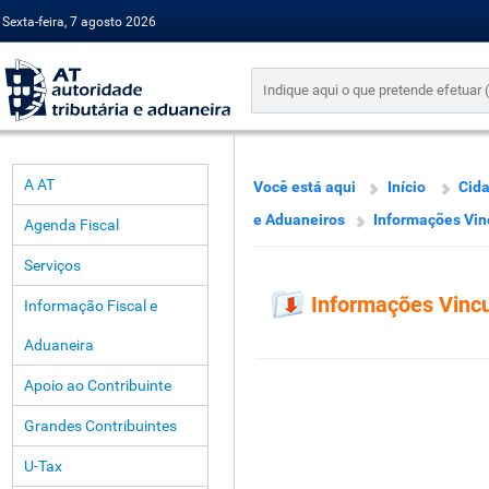
Sexta-feira, 7 agosto 2026
A AT
Você está aqui
Início
Cid
e Aduaneiros
Informações Vin
Agenda Fiscal
Serviços
Informações Vincu
Informação Fiscal e
Aduaneira
Apoio ao Contribuinte
Grandes Contribuintes
U-Tax