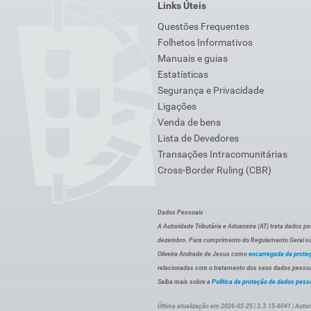
Links Úteis
Questões Frequentes
Folhetos Informativos
Manuais e guias
Estatísticas
Segurança e Privacidade
Ligações
Venda de bens
Lista de Devedores
Transações Intracomunitárias
Cross-Border Ruling (CBR)
Dados Pessoais
A Autoridade Tributária e Aduaneira (AT) trata dados p
dezembro. Para cumprimento do Regulamento Geral sob
Oliveira Andrade de Jesus como
encarregada da prote
relacionadas com o tratamento dos seus dados pessoai
Saiba mais sobre a
Política de proteção de dados pess
Última atualização em 2026-02-25 | 3.3.15-6041 | Autor