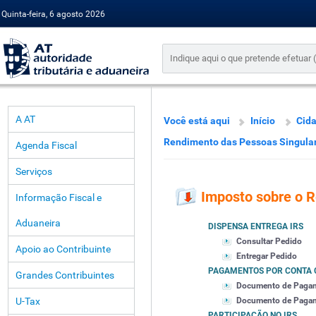
Quinta-feira, 6 agosto 2026
A AT
Você está aqui
Início
Cid
Rendimento das Pessoas Singula
Agenda Fiscal
Serviços
Imposto sobre o 
Informação Fiscal e
Aduaneira
DISPENSA ENTREGA IRS
Consultar Pedido
Apoio ao Contribuinte
Entregar Pedido
PAGAMENTOS POR CONTA 
Grandes Contribuintes
Documento de Paga
U-Tax
Documento de Pagamen
PARTICIPAÇÃO NO IRS