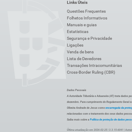
Links Úteis
Questões Frequentes
Folhetos Informativos
Manuais e guias
Estatísticas
Segurança e Privacidade
Ligações
Venda de bens
Lista de Devedores
Transações Intracomunitárias
Cross-Border Ruling (CBR)
Dados Pessoais
A Autoridade Tributária e Aduaneira (AT) trata dados p
dezembro. Para cumprimento do Regulamento Geral sob
Oliveira Andrade de Jesus como
encarregada da prote
relacionadas com o tratamento dos seus dados pessoai
Saiba mais sobre a
Política de proteção de dados pess
Última atualização em 2026-02-25 | 3.3.15-6041 | Autor