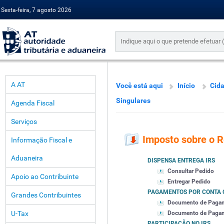
Sexta-feira, 7 agosto 2026
A AT
Você está aqui
Início
Cid
Singulares
Agenda Fiscal
Serviços
Imposto sobre o 
Informação Fiscal e
Aduaneira
DISPENSA ENTREGA IRS
Consultar Pedido
Apoio ao Contribuinte
Entregar Pedido
PAGAMENTOS POR CONTA 
Grandes Contribuintes
Documento de Paga
U-Tax
Documento de Pagamen
PARTICIPAÇÃO NO IRS