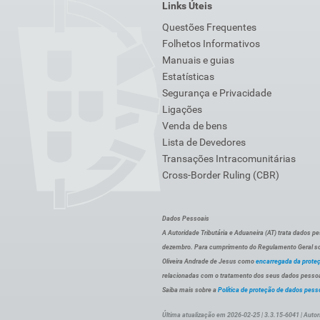
Links Úteis
Questões Frequentes
Folhetos Informativos
Manuais e guias
Estatísticas
Segurança e Privacidade
Ligações
Venda de bens
Lista de Devedores
Transações Intracomunitárias
Cross-Border Ruling (CBR)
Dados Pessoais
A Autoridade Tributária e Aduaneira (AT) trata dados p
dezembro. Para cumprimento do Regulamento Geral sob
Oliveira Andrade de Jesus como
encarregada da prote
relacionadas com o tratamento dos seus dados pessoai
Saiba mais sobre a
Política de proteção de dados pess
Última atualização em 2026-02-25 | 3.3.15-6041 | Autor