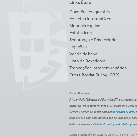
Links Úteis
Questões Frequentes
Folhetos Informativos
Manuais e guias
Estatísticas
Segurança e Privacidade
Ligações
Venda de bens
Lista de Devedores
Transações Intracomunitárias
Cross-Border Ruling (CBR)
Dados Pessoais
A Autoridade Tributária e Aduaneira (AT) trata dados p
dezembro. Para cumprimento do Regulamento Geral sob
Oliveira Andrade de Jesus como
encarregada da prote
relacionadas com o tratamento dos seus dados pessoai
Saiba mais sobre a
Política de proteção de dados pess
Última atualização em 2026-02-25 | 3.3.15-6041 | Autor