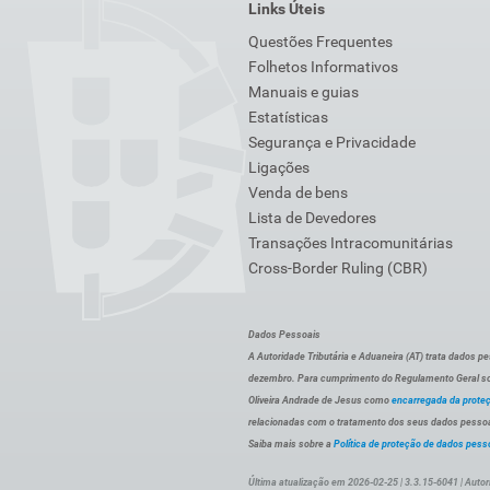
Links Úteis
Questões Frequentes
Folhetos Informativos
Manuais e guias
Estatísticas
Segurança e Privacidade
Ligações
Venda de bens
Lista de Devedores
Transações Intracomunitárias
Cross-Border Ruling (CBR)
Dados Pessoais
A Autoridade Tributária e Aduaneira (AT) trata dados p
dezembro. Para cumprimento do Regulamento Geral sob
Oliveira Andrade de Jesus como
encarregada da prote
relacionadas com o tratamento dos seus dados pessoai
Saiba mais sobre a
Política de proteção de dados pess
Última atualização em 2026-02-25 | 3.3.15-6041 | Autor