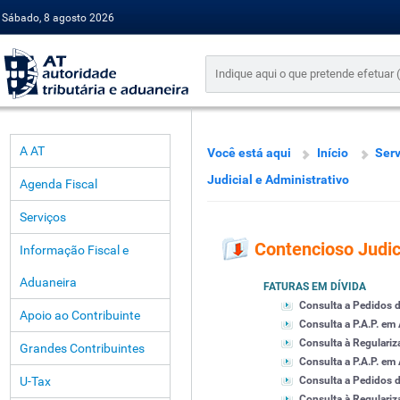
Sábado, 8 agosto 2026
A AT
Você está aqui
Início
Serv
Judicial e Administrativo
Agenda Fiscal
Serviços
Contencioso Judic
Informação Fiscal e
Aduaneira
FATURAS EM DÍVIDA
Consulta a Pedidos d
Apoio ao Contribuinte
Consulta a P.A.P. em
Consulta à Regulariza
Grandes Contribuintes
Consulta a P.A.P. em 
U-Tax
Consulta a Pedidos d
Consulta à Regulariza