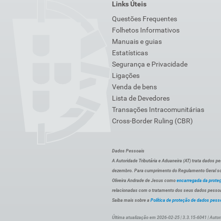
Links Úteis
Questões Frequentes
Folhetos Informativos
Manuais e guias
Estatísticas
Segurança e Privacidade
Ligações
Venda de bens
Lista de Devedores
Transações Intracomunitárias
Cross-Border Ruling (CBR)
Dados Pessoais
A Autoridade Tributária e Aduaneira (AT) trata dados p
dezembro. Para cumprimento do Regulamento Geral sob
Oliveira Andrade de Jesus como
encarregada da prote
relacionadas com o tratamento dos seus dados pessoai
Saiba mais sobre a
Política de proteção de dados pess
Última atualização em 2026-02-25 | 3.3.15-6041 | Autor