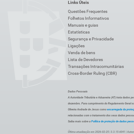
Links Úteis
Questões Frequentes
Folhetos Informativos
Manuais e guias
Estatísticas
Segurança e Privacidade
Ligações
Venda de bens
Lista de Devedores
Transações Intracomunitárias
Cross-Border Ruling (CBR)
Dados Pessoais
A Autoridade Tributária e Aduaneira (AT) trata dados p
dezembro. Para cumprimento do Regulamento Geral sob
Oliveira Andrade de Jesus como
encarregada da prote
relacionadas com o tratamento dos seus dados pessoai
Saiba mais sobre a
Política de proteção de dados pess
Última atualização em 2026-02-25 | 3.3.15-6041 | Autor