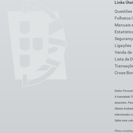
Links Úte
Questões
Folhetos 
Manuais e
Estatístic
Segurança
Ligações
Venda de
Lista de 
Transaçõe
Cross-Bor
Dados Pessoai
A Autoridade Tr
dezembro. Para
Oliveira Andra
relacionadas c
Saiba mais sob
Última atualiza