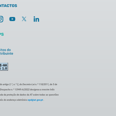
artigo 2.º, n.º 2, do Decreto-Lei n.º 118/2011, de 5 de
o Despacho n.º 13949-A/2022 designou a mestre Inês
ada da proteção de dados da AT sobre todas as questões
vés do endereço eletrónico
epd@at.gov.pt
.