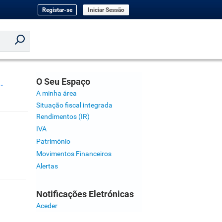
Registar-se
Iniciar Sessão
O Seu Espaço
-
A minha área
Situação fiscal integrada
Rendimentos (IR)
IVA
Património
Movimentos Financeiros
Alertas
Notificações Eletrónicas
Aceder