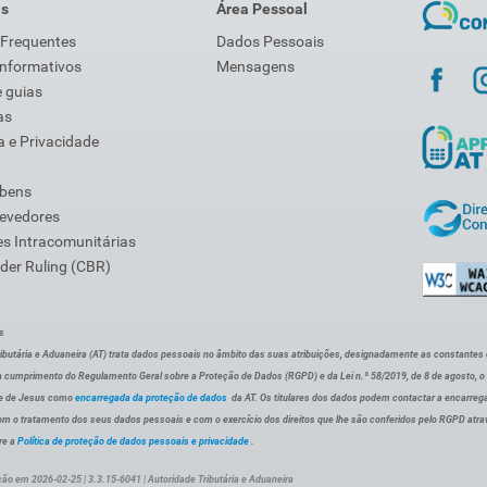
is
Área Pessoal
 Frequentes
Dados Pessoais
Informativos
Mensagens
 guias
as
 e Privacidade
 bens
Devedores
s Intracomunitárias
der Ruling (CBR)
s
ibutária e Aduaneira (AT) trata dados pessoais no âmbito das suas atribuições, designadamente as constantes do 
 cumprimento do Regulamento Geral sobre a Proteção de Dados (RGPD) e da Lei n.º 58/2019, de 8 de agosto, 
de de Jesus como
encarregada da proteção de dados
da AT. Os titulares dos dados podem contactar a encarreg
om o tratamento dos seus dados pessoais e com o exercício dos direitos que lhe são conferidos pelo RGPD atra
re a
Política de proteção de dados pessoais e privacidade
.
ção em 2026-02-25 | 3.3.15-6041 | Autoridade Tributária e Aduaneira