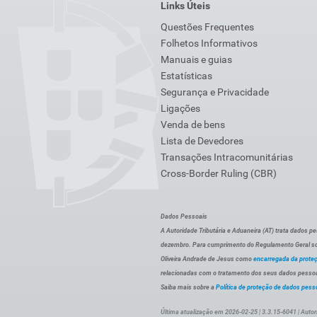
Links Úteis
Questões Frequentes
Folhetos Informativos
Manuais e guias
Estatísticas
Segurança e Privacidade
Ligações
Venda de bens
Lista de Devedores
Transações Intracomunitárias
Cross-Border Ruling (CBR)
Dados Pessoais
A Autoridade Tributária e Aduaneira (AT) trata dados p
dezembro. Para cumprimento do Regulamento Geral sob
Oliveira Andrade de Jesus como
encarregada da prote
relacionadas com o tratamento dos seus dados pessoai
Saiba mais sobre a
Política de proteção de dados pess
Última atualização em 2026-02-25 | 3.3.15-6041 | Autor