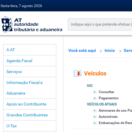
Sexta-feira, 7 agosto 2026
A AT
Você está aqui
Início
Serv
Agenda Fiscal
Serviços
Veículos
Informação Fiscal e
IUC
Consultar
Aduaneira
Pagamentos
Apoio ao Contribuinte
VEÍCULOS ATUAIS
Aeronaves de uso Par
Grandes Contribuintes
Automóveis
Embarcações de Recre
U-Tax