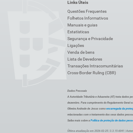
Links Úteis
Questões Frequentes
Folhetos Informativos
Manuais e guias
Estatísticas
Segurança e Privacidade
Ligações
Venda de bens
Lista de Devedores
Transações Intracomunitárias
Cross-Border Ruling (CBR)
Dados Pessoais
A Autoridade Tributária e Aduaneira (AT) trata dados p
dezembro. Para cumprimento do Regulamento Geral sob
Oliveira Andrade de Jesus como
encarregada da prote
relacionadas com o tratamento dos seus dados pessoai
Saiba mais sobre a
Política de proteção de dados pess
Última atualização em 2026-02-25 | 3.3.15-6041 | Autor