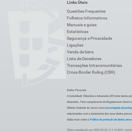
Links Úteis
Questões Frequentes
Folhetos Informativos
Manuais e guias
Estatísticas
Segurança e Privacidade
Ligações
Venda de bens
Lista de Devedores
Transações Intracomunitárias
Cross-Border Ruling (CBR)
Dados Pessoais
A Autoridade Tributária e Aduaneira (AT) trata dados p
dezembro. Para cumprimento do Regulamento Geral sob
Oliveira Andrade de Jesus como
encarregada da prote
relacionadas com o tratamento dos seus dados pessoai
Saiba mais sobre a
Política de proteção de dados pess
Última atualização em 2026-02-25 | 3.3.15-6041 | Autor