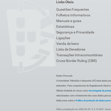
Links Úteis
Questões Frequentes
Folhetos Informativos
Manuais e guias
Estatísticas
Segurança e Privacidade
Ligações
Venda de bens
Lista de Devedores
Transações Intracomunitárias
Cross-Border Ruling (CBR)
Dados Pessoais
A Autoridade Tributária e Aduaneira (AT) trata dados p
dezembro. Para cumprimento do Regulamento Geral sob
Oliveira Andrade de Jesus como
encarregada da prote
relacionadas com o tratamento dos seus dados pessoai
Saiba mais sobre a
Política de proteção de dados pess
Última atualização em 2026-02-25 | 3.3.15-6041 | Autor