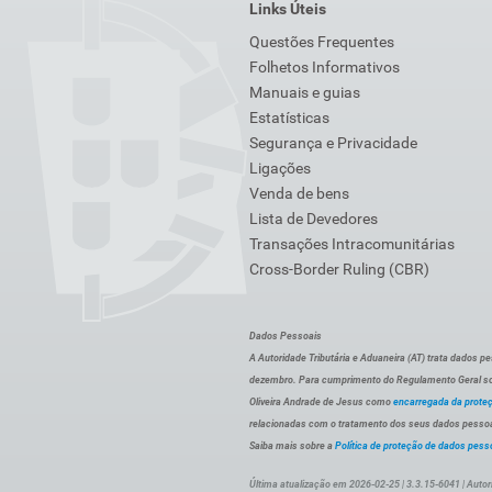
Links Úteis
Questões Frequentes
Folhetos Informativos
Manuais e guias
Estatísticas
Segurança e Privacidade
Ligações
Venda de bens
Lista de Devedores
Transações Intracomunitárias
Cross-Border Ruling (CBR)
Dados Pessoais
A Autoridade Tributária e Aduaneira (AT) trata dados p
dezembro. Para cumprimento do Regulamento Geral sob
Oliveira Andrade de Jesus como
encarregada da prote
relacionadas com o tratamento dos seus dados pessoai
Saiba mais sobre a
Política de proteção de dados pess
Última atualização em 2026-02-25 | 3.3.15-6041 | Autor