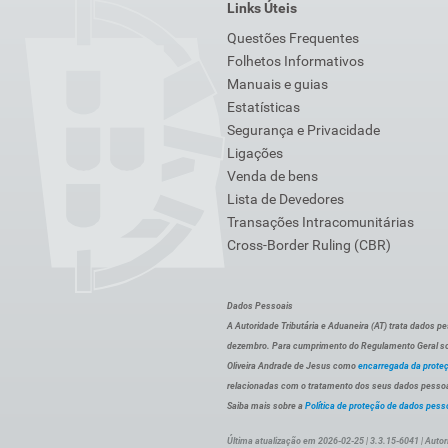
Links Úteis
Questões Frequentes
Folhetos Informativos
Manuais e guias
Estatísticas
Segurança e Privacidade
Ligações
Venda de bens
Lista de Devedores
Transações Intracomunitárias
Cross-Border Ruling (CBR)
Dados Pessoais
A Autoridade Tributária e Aduaneira (AT) trata dados p
dezembro. Para cumprimento do Regulamento Geral sob
Oliveira Andrade de Jesus como
encarregada da prote
relacionadas com o tratamento dos seus dados pessoai
Saiba mais sobre a
Política de proteção de dados pess
Última atualização em 2026-02-25 | 3.3.15-6041 | Autor