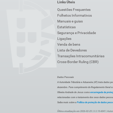
Links Úteis
Questões Frequentes
Folhetos Informativos
Manuais e guias
Estatísticas
Segurança e Privacidade
Ligações
Venda de bens
Lista de Devedores
Transações Intracomunitárias
Cross-Border Ruling (CBR)
Dados Pessoais
A Autoridade Tributária e Aduaneira (AT) trata dados p
dezembro. Para cumprimento do Regulamento Geral sob
Oliveira Andrade de Jesus como
encarregada da prote
relacionadas com o tratamento dos seus dados pessoai
Saiba mais sobre a
Política de proteção de dados pess
Última atualização em 2026-02-25 | 3.3.15-6041 | Autor