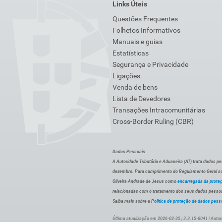
Links Úteis
Questões Frequentes
Folhetos Informativos
Manuais e guias
Estatísticas
Segurança e Privacidade
Ligações
Venda de bens
Lista de Devedores
Transações Intracomunitárias
Cross-Border Ruling (CBR)
Dados Pessoais
A Autoridade Tributária e Aduaneira (AT) trata dados p
dezembro. Para cumprimento do Regulamento Geral sob
Oliveira Andrade de Jesus como
encarregada da prote
relacionadas com o tratamento dos seus dados pessoai
Saiba mais sobre a
Política de proteção de dados pess
Última atualização em 2026-02-25 | 3.3.15-6041 | Autor