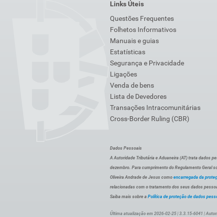
Links Úteis
Questões Frequentes
Folhetos Informativos
Manuais e guias
Estatísticas
Segurança e Privacidade
Ligações
Venda de bens
Lista de Devedores
Transações Intracomunitárias
Cross-Border Ruling (CBR)
Dados Pessoais
A Autoridade Tributária e Aduaneira (AT) trata dados p
dezembro. Para cumprimento do Regulamento Geral sob
Oliveira Andrade de Jesus como
encarregada da prote
relacionadas com o tratamento dos seus dados pessoai
Saiba mais sobre a
Política de proteção de dados pess
Última atualização em 2026-02-25 | 3.3.15-6041 | Autor