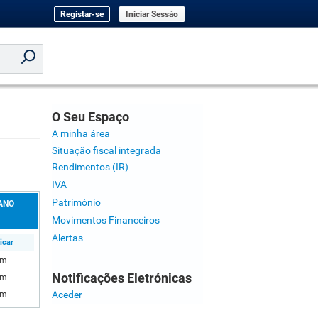
Registar-se
Iniciar Sessão
O Seu Espaço
A minha área
Situação fiscal integrada
Rendimentos (IR)
IVA
Património
ANO
Movimentos Financeiros
Alertas
icar
im
Notificações Eletrónicas
im
Aceder
im