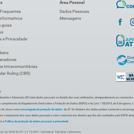
is
Área Pessoal
 Frequentes
Dados Pessoais
Informativos
Mensagens
 guias
as
 e Privacidade
 bens
Devedores
s Intracomunitárias
der Ruling (CBR)
s
ibutária e Aduaneira (AT) trata dados pessoais no âmbito das suas atribuições, designadamente as constantes do 
 cumprimento do Regulamento Geral sobre a Proteção de Dados (RGPD) e da Lei n.º 58/2019, de 8 de agosto, 
de de Jesus como
encarregada da proteção de dados
da AT. Os titulares dos dados podem contactar a encarreg
om o tratamento dos seus dados pessoais e com o exercício dos direitos que lhe são conferidos pelo RGPD atra
re a
Política de proteção de dados pessoais e privacidade
.
ção em 2026-02-25 | 3.3.15-6041 | Autoridade Tributária e Aduaneira