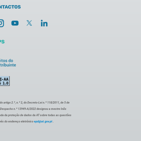
artigo 2.º, n.º 2, do Decreto-Lei n.º 118/2011, de 5 de
o Despacho n.º 13949-A/2022 designou a mestre Inês
ada da proteção de dados da AT sobre todas as questões
vés do endereço eletrónico
epd@at.gov.pt
.