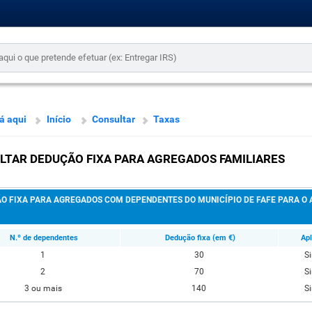
á aqui
Início
Consultar
Taxas
LTAR DEDUÇÃO FIXA PARA AGREGADOS FAMILIARES
O FIXA PARA AGREGADOS COM DEPENDENTES DO MUNICÍPIO DE FAFE PARA O 
N.º de dependentes
Dedução fixa (em €)
Apl
1
30
S
2
70
S
3 ou mais
140
S