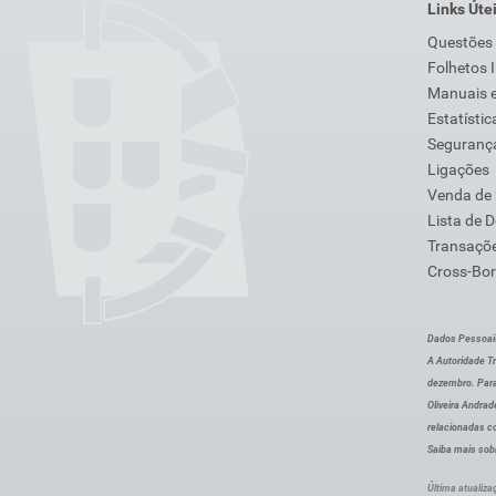
Links Úte
Questões
Folhetos 
Manuais e
Estatístic
Segurança
Ligações
Venda de
Lista de 
Transaçõe
Cross-Bor
Dados Pessoai
A Autoridade Tr
dezembro. Para
Oliveira Andra
relacionadas c
Saiba mais sob
Última atualiza