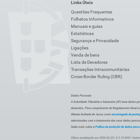
Links Úteis
Questões Frequentes
Folhetos Informativos
Manuais e guias
Estatísticas
Segurança e Privacidade
Ligações
Venda de bens
Lista de Devedores
Transações Intracomunitárias
Cross-Border Ruling (CBR)
Dados Pessoais
A Autoridade Tributária e Aduaneira (AT) trata dados p
dezembro. Para cumprimento do Regulamento Geral sob
Oliveira Andrade de Jesus como
encarregada da prote
relacionadas com o tratamento dos seus dados pessoai
Saiba mais sobre a
Política de proteção de dados pess
Última atualização em 2026-02-25 | 3.3.15-6041 | Autor