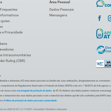
is
Área Pessoal
 Frequentes
Dados Pessoais
Informativos
Mensagens
 guias
as
 e Privacidade
 bens
Devedores
s Intracomunitárias
der Ruling (CBR)
s
ibutária e Aduaneira (AT) trata dados pessoais no âmbito das suas atribuições, designadamente as constantes do 
 cumprimento do Regulamento Geral sobre a Proteção de Dados (RGPD) e da Lei n.º 58/2019, de 8 de agosto, 
de de Jesus como
encarregada da proteção de dados
da AT. Os titulares dos dados podem contactar a encarreg
om o tratamento dos seus dados pessoais e com o exercício dos direitos que lhe são conferidos pelo RGPD atra
re a
Política de proteção de dados pessoais e privacidade
.
ção em 2026-02-25 | 3.3.15-6041 | Autoridade Tributária e Aduaneira