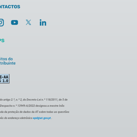
artigo 2.º, n.º 2, do Decreto-Lei n.º 118/2011, de 5 de
o Despacho n.º 13949-A/2022 designou a mestre Inês
ada da proteção de dados da AT sobre todas as questões
vés do endereço eletrónico
epd@at.gov.pt
.