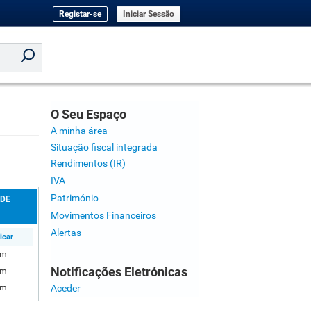
Registar-se
Iniciar Sessão
O Seu Espaço
A minha área
Situação fiscal integrada
Rendimentos (IR)
IVA
Património
 DE
Movimentos Financeiros
Alertas
icar
im
Notificações Eletrónicas
im
Aceder
im