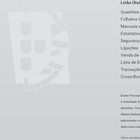
Links Úte
Questões
Folhetos 
Manuais e
Estatístic
Segurança
Ligações
Venda de
Lista de 
Transaçõe
Cross-Bor
Dados Pessoai
A Autoridade Tr
dezembro. Para
Oliveira Andra
relacionadas c
Saiba mais sob
Última atualiza