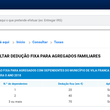
á aqui
Início
Consultar
Taxas
LTAR DEDUÇÃO FIXA PARA AGREGADOS FAMILIARES
O FIXA PARA AGREGADOS COM DEPENDENTES DO MUNICÍPIO DE VILA FRANCA
ARA O ANO 2018
N.º de dependentes
Dedução fixa (em €)
Apl
1
20
S
2
40
S
3 ou mais
70
S