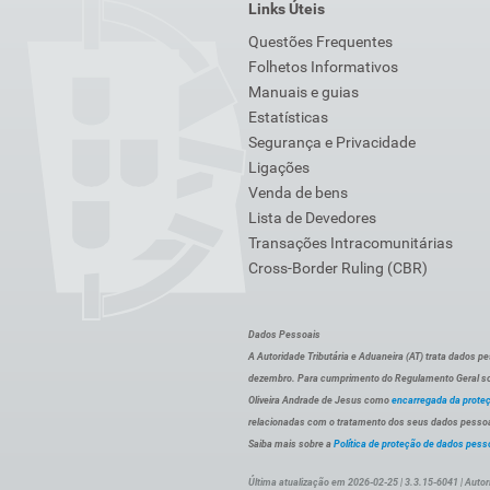
Links Úteis
Questões Frequentes
Folhetos Informativos
Manuais e guias
Estatísticas
Segurança e Privacidade
Ligações
Venda de bens
Lista de Devedores
Transações Intracomunitárias
Cross-Border Ruling (CBR)
Dados Pessoais
A Autoridade Tributária e Aduaneira (AT) trata dados p
dezembro. Para cumprimento do Regulamento Geral sob
Oliveira Andrade de Jesus como
encarregada da prote
relacionadas com o tratamento dos seus dados pessoai
Saiba mais sobre a
Política de proteção de dados pess
Última atualização em 2026-02-25 | 3.3.15-6041 | Autor