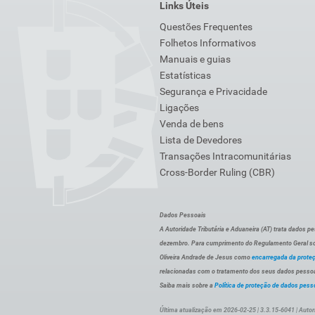
Links Úteis
Questões Frequentes
Folhetos Informativos
Manuais e guias
Estatísticas
Segurança e Privacidade
Ligações
Venda de bens
Lista de Devedores
Transações Intracomunitárias
Cross-Border Ruling (CBR)
Dados Pessoais
A Autoridade Tributária e Aduaneira (AT) trata dados p
dezembro. Para cumprimento do Regulamento Geral sob
Oliveira Andrade de Jesus como
encarregada da prote
relacionadas com o tratamento dos seus dados pessoai
Saiba mais sobre a
Política de proteção de dados pess
Última atualização em 2026-02-25 | 3.3.15-6041 | Autor