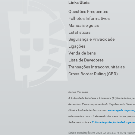
Links Úteis
Questões Frequentes
Folhetos Informativos
Manuais e guias
Estatísticas
Segurança e Privacidade
Ligações
Venda de bens
Lista de Devedores
Transações Intracomunitárias
Cross-Border Ruling (CBR)
Dados Pessoais
A Autoridade Tributária e Aduaneira (AT) trata dados p
dezembro. Para cumprimento do Regulamento Geral sob
Oliveira Andrade de Jesus como
encarregada da prote
relacionadas com o tratamento dos seus dados pessoai
Saiba mais sobre a
Política de proteção de dados pess
Última atualização em 2026-02-25 | 3.3.15-6041 | Autor