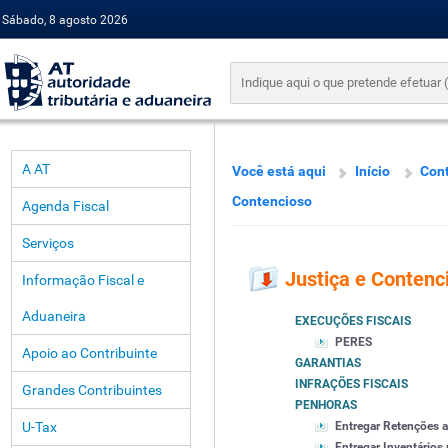
Sábado, 8 agosto 2026
A AT
Você está aqui
Início
Cont
Contencioso
Agenda Fiscal
Serviços
Justiça e Contenc
Informação Fiscal e
Aduaneira
EXECUÇÕES FISCAIS
PERES
Apoio ao Contribuinte
GARANTIAS
INFRAÇÕES FISCAIS
Grandes Contribuintes
PENHORAS
U-Tax
Entregar Retenções 
Entregar Inventários