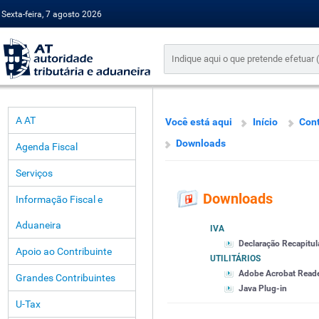
Sexta-feira, 7 agosto 2026
A AT
Você está aqui
Início
Cont
Downloads
Agenda Fiscal
Serviços
Downloads
Informação Fiscal e
Aduaneira
IVA
Declaração Recapitul
Apoio ao Contribuinte
UTILITÁRIOS
Adobe Acrobat Read
Grandes Contribuintes
Java Plug-in
U-Tax