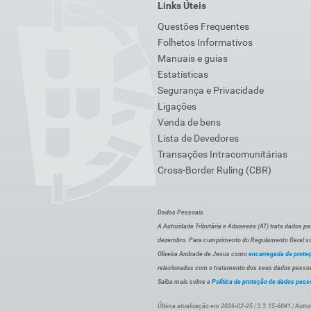
Links Úteis
Questões Frequentes
Folhetos Informativos
Manuais e guias
Estatísticas
Segurança e Privacidade
Ligações
Venda de bens
Lista de Devedores
Transações Intracomunitárias
Cross-Border Ruling (CBR)
Dados Pessoais
A Autoridade Tributária e Aduaneira (AT) trata dados p
dezembro. Para cumprimento do Regulamento Geral sob
Oliveira Andrade de Jesus como
encarregada da prote
relacionadas com o tratamento dos seus dados pessoai
Saiba mais sobre a
Política de proteção de dados pess
Última atualização em 2026-02-25 | 3.3.15-6041 | Autor