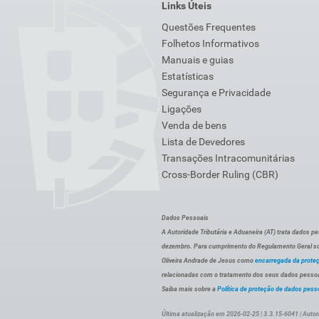
Links Úteis
Questões Frequentes
Folhetos Informativos
Manuais e guias
Estatísticas
Segurança e Privacidade
Ligações
Venda de bens
Lista de Devedores
Transações Intracomunitárias
Cross-Border Ruling (CBR)
Dados Pessoais
A Autoridade Tributária e Aduaneira (AT) trata dados p
dezembro. Para cumprimento do Regulamento Geral sob
Oliveira Andrade de Jesus como
encarregada da prote
relacionadas com o tratamento dos seus dados pessoai
Saiba mais sobre a
Política de proteção de dados pess
Última atualização em 2026-02-25 | 3.3.15-6041 | Autor