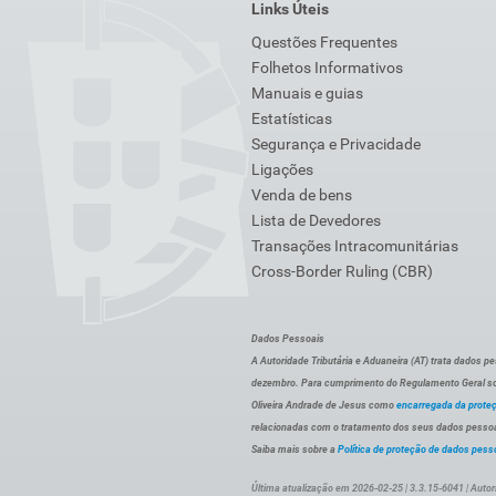
Links Úteis
Questões Frequentes
Folhetos Informativos
Manuais e guias
Estatísticas
Segurança e Privacidade
Ligações
Venda de bens
Lista de Devedores
Transações Intracomunitárias
Cross-Border Ruling (CBR)
Dados Pessoais
A Autoridade Tributária e Aduaneira (AT) trata dados p
dezembro. Para cumprimento do Regulamento Geral sob
Oliveira Andrade de Jesus como
encarregada da prote
relacionadas com o tratamento dos seus dados pessoai
Saiba mais sobre a
Política de proteção de dados pess
Última atualização em 2026-02-25 | 3.3.15-6041 | Autor