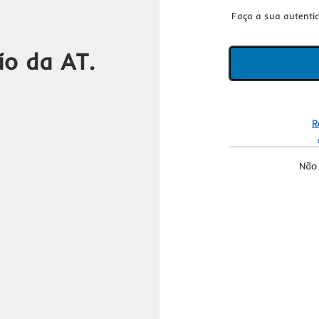
Faça a sua autenti
ão da AT.
R
Não