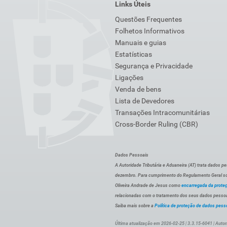
Links Úteis
Questões Frequentes
Folhetos Informativos
Manuais e guias
Estatísticas
Segurança e Privacidade
Ligações
Venda de bens
Lista de Devedores
Transações Intracomunitárias
Cross-Border Ruling (CBR)
Dados Pessoais
A Autoridade Tributária e Aduaneira (AT) trata dados p
dezembro. Para cumprimento do Regulamento Geral sob
Oliveira Andrade de Jesus como
encarregada da prote
relacionadas com o tratamento dos seus dados pessoai
Saiba mais sobre a
Política de proteção de dados pess
Última atualização em 2026-02-25 | 3.3.15-6041 | Autor