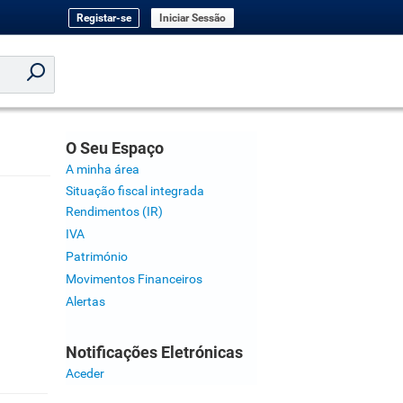
Registar-se
Iniciar Sessão
O Seu Espaço
A minha área
Situação fiscal integrada
Rendimentos (IR)
IVA
Património
Movimentos Financeiros
Alertas
Notificações Eletrónicas
Aceder