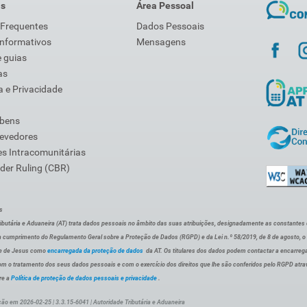
is
Área Pessoal
 Frequentes
Dados Pessoais
Informativos
Mensagens
 guias
as
 e Privacidade
 bens
Devedores
s Intracomunitárias
der Ruling (CBR)
s
ibutária e Aduaneira (AT) trata dados pessoais no âmbito das suas atribuições, designadamente as constantes do 
 cumprimento do Regulamento Geral sobre a Proteção de Dados (RGPD) e da Lei n.º 58/2019, de 8 de agosto, 
de de Jesus como
encarregada da proteção de dados
da AT. Os titulares dos dados podem contactar a encarreg
om o tratamento dos seus dados pessoais e com o exercício dos direitos que lhe são conferidos pelo RGPD atra
re a
Política de proteção de dados pessoais e privacidade
.
ção em 2026-02-25 | 3.3.15-6041 | Autoridade Tributária e Aduaneira