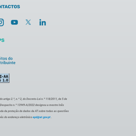
artigo 2.º, n.º 2, do Decreto-Lei n.º 118/2011, de 5 de
o Despacho n.º 13949-A/2022 designou a mestre Inês
ada da proteção de dados da AT sobre todas as questões
vés do endereço eletrónico
epd@at.gov.pt
.