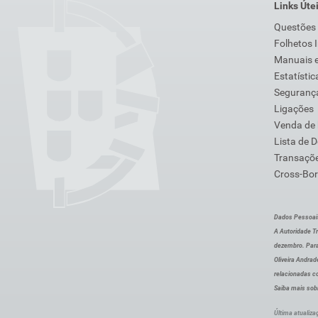
Links Úte
Questões
Folhetos 
Manuais e
Estatístic
Segurança
Ligações
Venda de
Lista de 
Transaçõe
Cross-Bor
Dados Pessoai
A Autoridade Tr
dezembro. Para
Oliveira Andra
relacionadas c
Saiba mais sob
Última atualiza