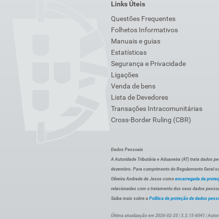
Links Úteis
Questões Frequentes
Folhetos Informativos
Manuais e guias
Estatísticas
Segurança e Privacidade
Ligações
Venda de bens
Lista de Devedores
Transações Intracomunitárias
Cross-Border Ruling (CBR)
Dados Pessoais
A Autoridade Tributária e Aduaneira (AT) trata dados p
dezembro. Para cumprimento do Regulamento Geral sob
Oliveira Andrade de Jesus como
encarregada da prote
relacionadas com o tratamento dos seus dados pessoai
Saiba mais sobre a
Política de proteção de dados pess
Última atualização em 2026-02-25 | 3.3.15-6041 | Autor