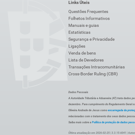
Links Úteis
Questões Frequentes
Folhetos Informativos
Manuais e guias
Estatísticas
Segurança e Privacidade
Ligações
Venda de bens
Lista de Devedores
Transações Intracomunitárias
Cross-Border Ruling (CBR)
Dados Pessoais
A Autoridade Tributária e Aduaneira (AT) trata dados p
dezembro. Para cumprimento do Regulamento Geral sob
Oliveira Andrade de Jesus como
encarregada da prote
relacionadas com o tratamento dos seus dados pessoai
Saiba mais sobre a
Política de proteção de dados pess
Última atualização em 2026-02-25 | 3.3.15-6041 | Autor