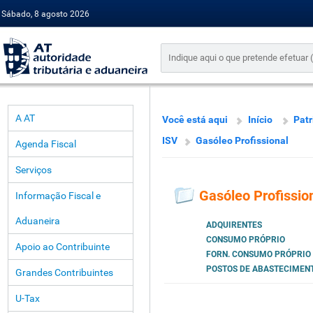
Sábado, 8 agosto 2026
A AT
Você está aqui
Início
Pat
ISV
Gasóleo Profissional
Agenda Fiscal
Serviços
Gasóleo Profissio
Informação Fiscal e
Aduaneira
ADQUIRENTES
CONSUMO PRÓPRIO
Apoio ao Contribuinte
FORN. CONSUMO PRÓPRIO
POSTOS DE ABASTECIMEN
Grandes Contribuintes
U-Tax