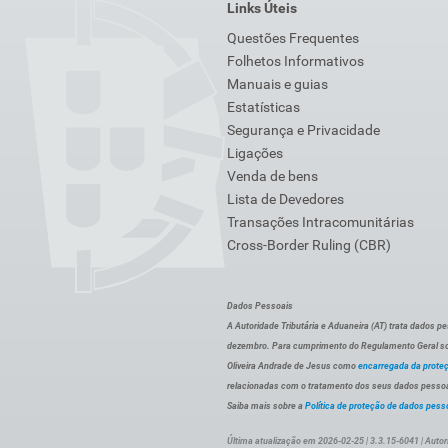
Links Úteis
Questões Frequentes
Folhetos Informativos
Manuais e guias
Estatísticas
Segurança e Privacidade
Ligações
Venda de bens
Lista de Devedores
Transações Intracomunitárias
Cross-Border Ruling (CBR)
Dados Pessoais
A Autoridade Tributária e Aduaneira (AT) trata dados p
dezembro. Para cumprimento do Regulamento Geral sob
Oliveira Andrade de Jesus como
encarregada da prote
relacionadas com o tratamento dos seus dados pessoai
Saiba mais sobre a
Política de proteção de dados pess
Última atualização em 2026-02-25 | 3.3.15-6041 | Autor