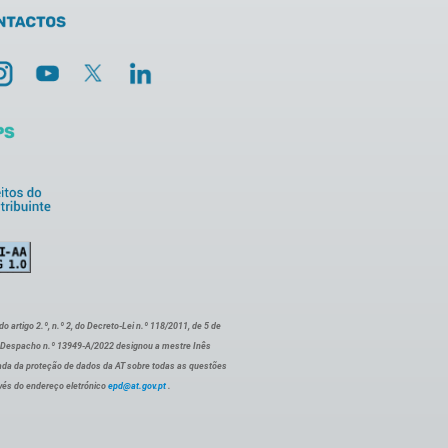
artigo 2.º, n.º 2, do Decreto-Lei n.º 118/2011, de 5 de
o Despacho n.º 13949-A/2022 designou a mestre Inês
ada da proteção de dados da AT sobre todas as questões
vés do endereço eletrónico
epd@at.gov.pt
.