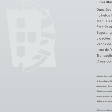
Links Úte
Questões
Folhetos 
Manuais e
Estatístic
Segurança
Ligações
Venda de
Lista de 
Transaçõe
Cross-Bor
Dados Pessoai
A Autoridade Tr
dezembro. Para
Oliveira Andra
relacionadas c
Saiba mais sob
Última atualiza