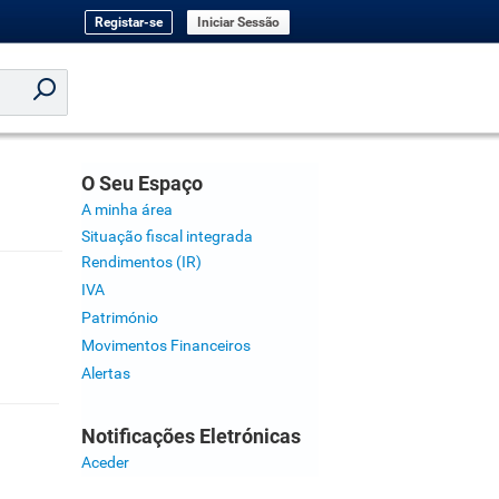
Registar-se
Iniciar Sessão
O Seu Espaço
A minha área
Situação fiscal integrada
Rendimentos (IR)
IVA
Património
Movimentos Financeiros
Alertas
Notificações Eletrónicas
Aceder