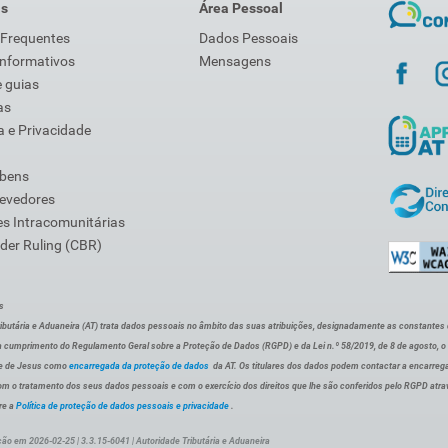
is
Área Pessoal
 Frequentes
Dados Pessoais
Informativos
Mensagens
 guias
as
 e Privacidade
 bens
Devedores
s Intracomunitárias
der Ruling (CBR)
s
ibutária e Aduaneira (AT) trata dados pessoais no âmbito das suas atribuições, designadamente as constantes do 
 cumprimento do Regulamento Geral sobre a Proteção de Dados (RGPD) e da Lei n.º 58/2019, de 8 de agosto, 
de de Jesus como
encarregada da proteção de dados
da AT. Os titulares dos dados podem contactar a encarreg
om o tratamento dos seus dados pessoais e com o exercício dos direitos que lhe são conferidos pelo RGPD atra
re a
Política de proteção de dados pessoais e privacidade
.
ção em 2026-02-25 | 3.3.15-6041 | Autoridade Tributária e Aduaneira