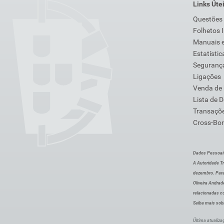
Links Úte
Questões
Folhetos 
Manuais e
Estatístic
Segurança
Ligações
Venda de
Lista de 
Transaçõe
Cross-Bor
Dados Pessoai
A Autoridade Tr
dezembro. Para
Oliveira Andra
relacionadas c
Saiba mais sob
Última atualiza