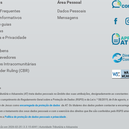
is
Área Pessoal
 Frequentes
Dados Pessoais
Informativos
Mensagens
 guias
as
 e Privacidade
 bens
Devedores
s Intracomunitárias
der Ruling (CBR)
s
ibutária e Aduaneira (AT) trata dados pessoais no âmbito das suas atribuições, designadamente as constantes do 
 cumprimento do Regulamento Geral sobre a Proteção de Dados (RGPD) e da Lei n.º 58/2019, de 8 de agosto, 
de de Jesus como
encarregada da proteção de dados
da AT. Os titulares dos dados podem contactar a encarreg
om o tratamento dos seus dados pessoais e com o exercício dos direitos que lhe são conferidos pelo RGPD atra
re a
Política de proteção de dados pessoais e privacidade
.
ção em 2026-02-25 | 3.3.15-6041 | Autoridade Tributária e Aduaneira