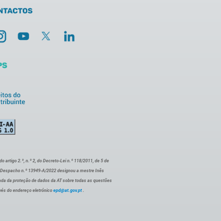
artigo 2.º, n.º 2, do Decreto-Lei n.º 118/2011, de 5 de
o Despacho n.º 13949-A/2022 designou a mestre Inês
ada da proteção de dados da AT sobre todas as questões
vés do endereço eletrónico
epd@at.gov.pt
.