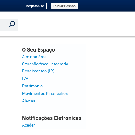
Registar-se
Iniciar Sessão
O Seu Espaço
A minha área
Situação fiscal integrada
Rendimentos (IR)
IVA
Património
Movimentos Financeiros
Alertas
Notificações Eletrónicas
Aceder