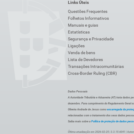
Links Úteis
Questões Frequentes
Folhetos Informativos
Manuais e guias
Estatísticas
Segurança e Privacidade
Ligações
Venda de bens
Lista de Devedores
Transações Intracomunitárias
Cross-Border Ruling (CBR)
Dados Pessoais
A Autoridade Tributária e Aduaneira (AT) trata dados p
dezembro. Para cumprimento do Regulamento Geral sob
Oliveira Andrade de Jesus como
encarregada da prote
relacionadas com o tratamento dos seus dados pessoai
Saiba mais sobre a
Política de proteção de dados pess
Última atualização em 2026-02-25 | 3.3.15-6041 | Autor